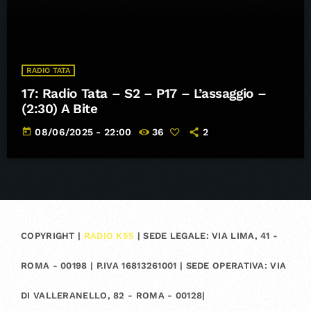
RADIO TATA
17: Radio Tata – S2 – P17 – L’assaggio –
(2:30) A Bite
today
08/06/2025 - 22:00
36
2
COPYRIGHT |
RADIO K55
| SEDE LEGALE: VIA LIMA, 41 -
ROMA - 00198 | P.IVA 16813261001 | SEDE OPERATIVA: VIA
DI VALLERANELLO, 82 - ROMA - 00128|