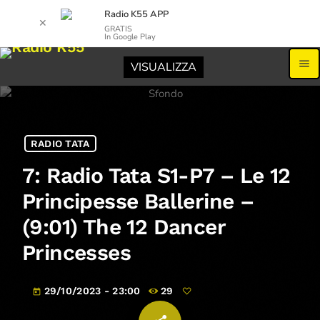
Radio K55 APP
✕
GRATIS
In Google Play
menu
VISUALIZZA
RADIO TATA
7: Radio Tata S1-P7 – Le 12
Principesse Ballerine –
(9:01) The 12 Dancer
Princesses
29/10/2023 - 23:00
29
today