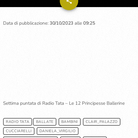
share
email
Data di pubblicazione:
30/10/2023
alle
09:25
Settima puntata di Radio Tata – Le 12 Principesse Ballerine
RADIO TATA
BALLATE
BAMBINI
CLAIR_PALAZZO
CUCCIARELLI
DANIELA_VIRGILIO