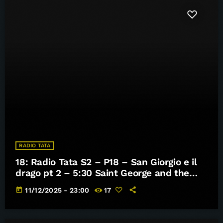
RADIO TATA
18: Radio Tata S2 – P18 – San Giorgio e il
drago pt 2 – 5:30 Saint George and the
dragon pt 2
today
11/12/2025 - 23:00
17