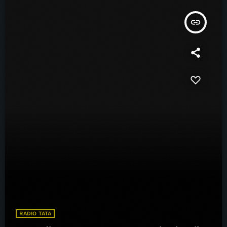
insert_link
RADIO TATA