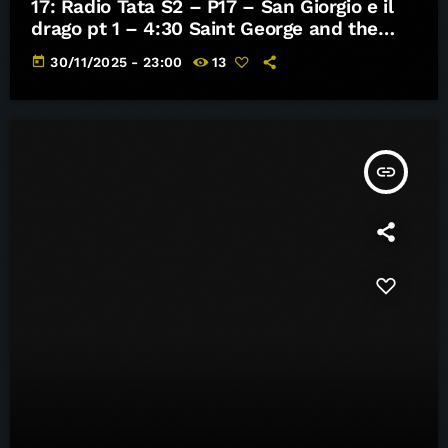
17: Radio Tata S2 – P17 – San Giorgio e il
drago pt 1 – 4:30 Saint George and the
dragon pt 1
today
30/11/2025 - 23:00
13
insert_link