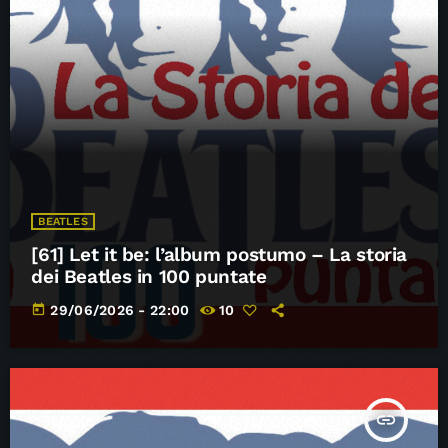
BEATLES
[61] Let it be: l’album postumo – La storia
dei Beatles in 100 puntate
today
29/06/2026 - 22:00
10
insert_link