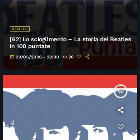
BEATLES
[62] Lo scioglimento – La storia dei Beatles
in 100 puntate
today
29/06/2026 - 22:00
20
insert_link