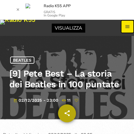
Radio K55 APP
✕
GRATIS
In Google Play
menu
VISUALIZZA
BEATLES
[9] Pete Best – La storia
dei Beatles in 100 puntate
02/12/2025 - 23:00
11
today
share
email